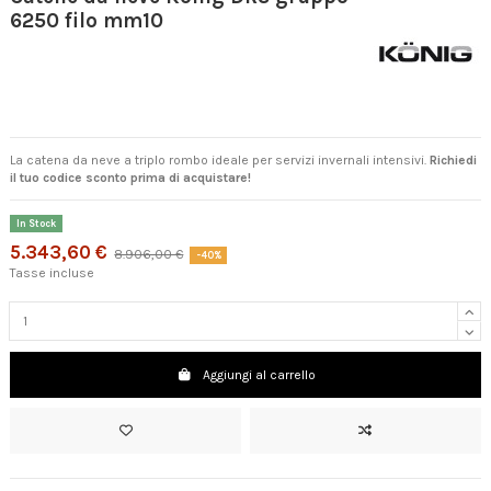
6250 filo mm10
La catena da neve a triplo rombo ideale per servizi invernali intensivi.
Richiedi
il tuo codice sconto prima di acquistare!
In Stock
5.343,60 €
8.906,00 €
-40%
Tasse incluse
Aggiungi al carrello