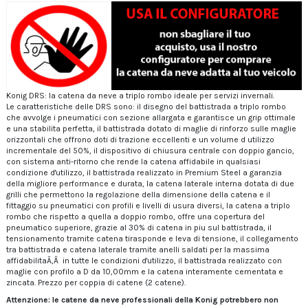
Konig DRS: la catena da neve a triplo rombo ideale per servizi invernali.
Le caratteristiche delle DRS sono: il disegno del battistrada a triplo rombo
che avvolge i pneumatici con sezione allargata e garantisce un grip ottimale
e una stabilita perfetta, il battistrada dotato di maglie di rinforzo sulle maglie
orizzontali che offrono doti di trazione eccellenti e un volume d utilizzo
incrementale del 50%, il dispositivo di chiusura centrale con doppio gancio,
con sistema anti-ritorno che rende la catena affidabile in qualsiasi
condizione d'utilizzo, il battistrada realizzato in Premium Steel a garanzia
della migliore performance e durata, la catena laterale interna dotata di due
grilli che permettono la regolazione della dimensione della catena e il
fittaggio su pneumatici con profili e livelli di usura diversi, la catena a triplo
rombo che rispetto a quella a doppio rombo, offre una copertura del
pneumatico superiore, grazie al 30% di catena in piu sul battistrada, il
tensionamento tramite catena tirasponde e leva di tensione, il collegamento
tra battistrada e catena laterale tramite anelli saldati per la massima
affidabilitaĂ‚Â in tutte le condizioni d'utilizzo, il battistrada realizzato con
maglie con profilo a D da 10,00mm e la catena interamente cementata e
zincata. Prezzo per coppia di catene (2 catene).
Attenzione: le catene da neve professionali della Konig potrebbero non