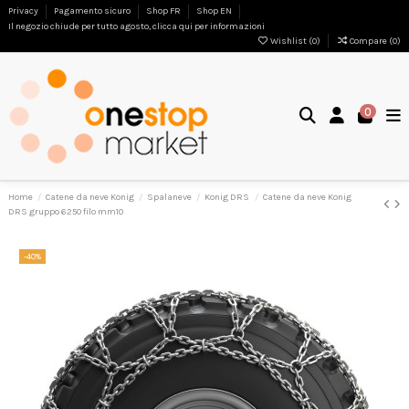
Privacy
Pagamento sicuro
Shop FR
Shop EN
Il negozio chiude per tutto agosto, clicca qui per informazioni
Wishlist (
0
)
Compare (
0
)
0
Home
Catene da neve Konig
Spalaneve
Konig DRS
Catene da neve Konig
DRS gruppo 6250 filo mm10
-40%