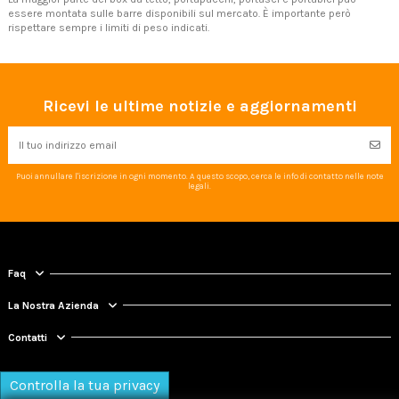
essere montata sulle barre disponibili sul mercato. È importante però
rispettare sempre i limiti di peso indicati.
Ricevi le ultime notizie e aggiornamenti
Puoi annullare l'iscrizione in ogni momento. A questo scopo, cerca le info di contatto nelle note
legali.
Faq
La Nostra Azienda
Contatti
Controlla la tua privacy