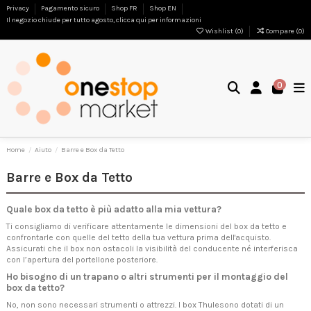
Privacy
Pagamento sicuro
Shop FR
Shop EN
Il negozio chiude per tutto agosto, clicca qui per informazioni
Wishlist (
0
)
Compare (
0
)
0
Home
Aiuto
Barre e Box da Tetto
Barre e Box da Tetto
Quale box da tetto è più adatto alla mia vettura?
Ti consigliamo di verificare attentamente le dimensioni del box da tetto e
confrontarle con quelle del tetto della tua vettura prima dell'acquisto.
Assicurati che il box non ostacoli la visibilità del conducente né interferisca
con l’apertura del portellone posteriore.
Ho bisogno di un trapano o altri strumenti per il montaggio del
box da tetto?
No, non sono necessari strumenti o attrezzi. I box Thulesono dotati di un