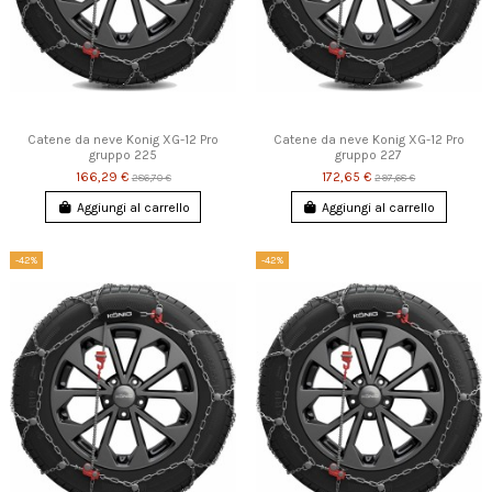
Catene da neve Konig XG-12 Pro
Catene da neve Konig XG-12 Pro
gruppo 225
gruppo 227
166,29 €
172,65 €
286,70 €
297,68 €
Aggiungi al carrello
Aggiungi al carrello
-42%
-42%