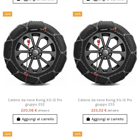
-42%
-42%
Catene da neve Konig XG-12 Pro
Catene da neve Konig XG-12 Pro
gruppo 252
gruppo 255
220,06 €
225,02 €
379,42 €
387,96 €
Aggiungi al carrello
Aggiungi al carrello
-42%
-42%