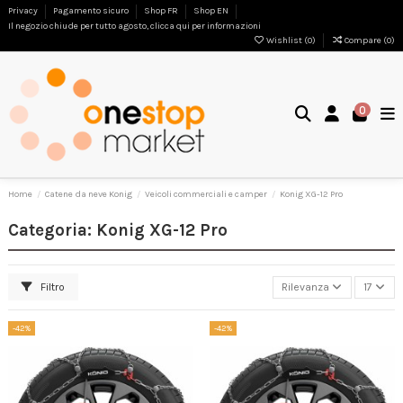
Privacy
Pagamento sicuro
Shop FR
Shop EN
Il negozio chiude per tutto agosto, clicca qui per informazioni
Wishlist (
0
)
Compare (
0
)
0
Home
Catene da neve Konig
Veicoli commerciali e camper
Konig XG-12 Pro
Categoria: Konig XG-12 Pro
Filtro
Rilevanza
17
-42%
-42%