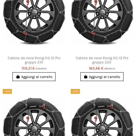
Catene da neve Konig XG-12 Pro
Catene da neve Konig XG-12 Pro
gruppo 210
gruppo 220
159,21 €
163,46 €
274,50 €
281,82 €
Aggiungi al carrello
Aggiungi al carrello
-42%
-42%