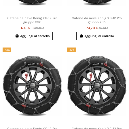
Catene da neve Konig XG-12 Pro
Catene da neve Konig XG-12 Pro
gruppo 230
gruppo 235
174,07 €
174,78 €
300,12 €
301,34 €
Aggiungi al carrello
Aggiungi al carrello
-42%
-42%
Catene da neve Konig XG-12 Pro
Catene da neve Konig XG-12 Pro