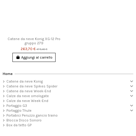
Catene da neve Konig XG-12 Pro
gruppo 279
263,70 €
479,46 €
Aggiungi al carrello
Home
Catene da neve Konig
Catene da neve Spikes Spider
Catene da neve Week-End
Calze da neve omologate
Calze da neve Week-End
Portaggio G3
Portaggio Thule
Portabici Peruzzo gancio traino
Blocca Disco Sonoro
Box da tetto GP