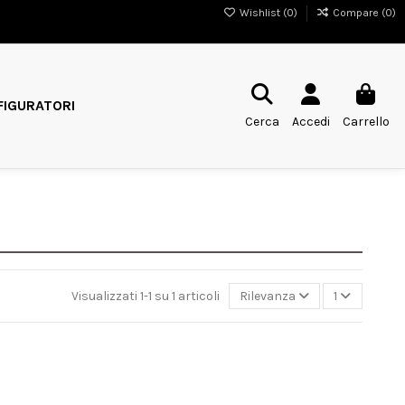
Wishlist (
0
)
Compare (
0
)
IGURATORI
Cerca
Accedi
Carrello
Visualizzati 1-1 su 1 articoli
Rilevanza
1