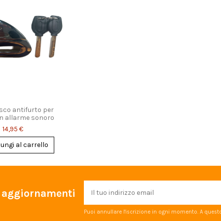
sco antifurto per
n allarme sonoro
14,95 €
ungi al carrello
 e aggiornamenti
Puoi annullare l'iscrizione in ogni momento. A questo 