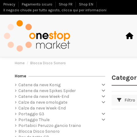
Privacy
Pagamento sicuro
Shop FR
Shop EN
Il negozio chiude per tutto agosto, clicca qui per informazioni
Home
Blocca Disco Sonoro
Home
Categor
Catene da neve Konig
Catene da neve Spikes Spider
Catene da neve Week-End
Filtro
Calze da neve omologate
Calze da neve Week-End
Portaggio G3
Portaggio Thule
Portabici Peruzzo gancio traino
Blocca Disco Sonoro