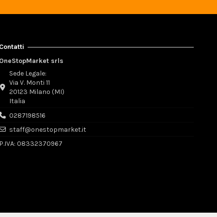
Contatti
OneStopMarket srls
Sede Legale:
Via V. Monti 11
20123 Milano (MI)
Italia
0287198516
staff@onestopmarket.it
P.IVA: 08332370967