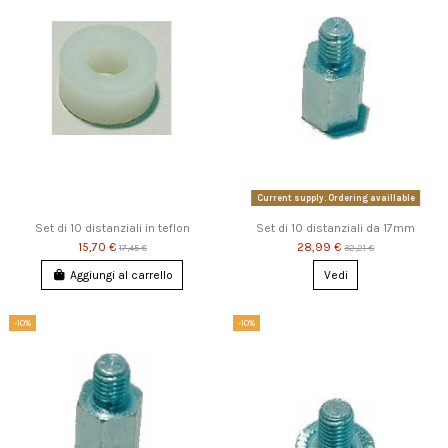
Current supply. Ordering availlable
Set di 10 distanziali in teflon
Set di 10 distanziali da 17mm
15,70 €
28,99 €
17,45 €
32,21 €
Aggiungi al carrello
Vedi
-10%
-10%