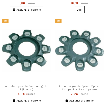
9,06 €
82,13 €
10,07 €
91,26 €
Aggiungi al carrello
Vedi
-10%
-10%
Armatura piccola Compact gr. 1 e
Armatura grande Spikes Spider
2 (1 pezzo)
Compact gr. 3 e 4 (1 pezzo)
59,18 €
71,26 €
65,76 €
79,18 €
Aggiungi al carrello
Aggiungi al carrello