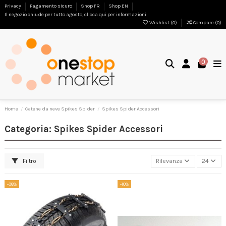
Privacy
Pagamento sicuro
Shop FR
Shop EN
Il negozio chiude per tutto agosto, clicca qui per informazioni
Wishlist (
0
)
Compare (
0
)
0
Home
Catene da neve Spikes Spider
Spikes Spider Accessori
Categoria: Spikes Spider Accessori
Filtro
Rilevanza
24
-38%
-10%