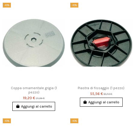
-10%
-10%
Coppa ornamentale grigia (1
Piastra di fissaggio (1 pezzo)
pezzo)
55,56 €
61,73 €
19,20 €
21,34 €
Aggiungi al carrello
Aggiungi al carrello
-10%
-10%