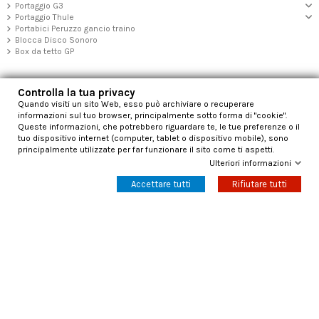
Portaggio G3
Portaggio Thule
Portabici Peruzzo gancio traino
Blocca Disco Sonoro
Box da tetto GP
Controlla la tua privacy
Quando visiti un sito Web, esso può archiviare o recuperare
Ricevi le ultime notizie e aggiornamenti
informazioni sul tuo browser, principalmente sotto forma di "cookie".
Queste informazioni, che potrebbero riguardare te, le tue preferenze o il
tuo dispositivo internet (computer, tablet o dispositivo mobile), sono
principalmente utilizzate per far funzionare il sito come ti aspetti.
Ulteriori informazioni
Puoi annullare l'iscrizione in ogni momento. A questo scopo, cerca le info di contatto nelle note
legali.
Accettare tutti
Rifiutare tutti
Faq
La Nostra Azienda
Contatti