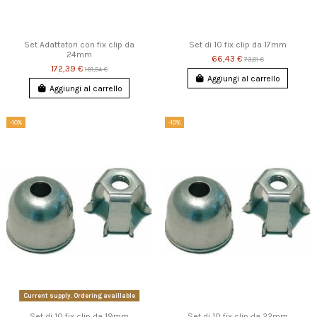
Set Adattatori con fix clip da
Set di 10 fix clip da 17mm
24mm
66,43 €
73,81 €
172,39 €
191,54 €
Aggiungi al carrello
Aggiungi al carrello
-10%
-10%
Current supply. Ordering availlable
Set di 10 fix clip da 19mm
Set di 10 fix clip da 22mm