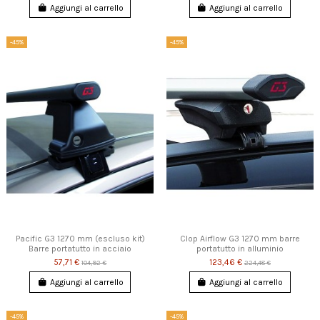
Aggiungi al carrello
Aggiungi al carrello
-45%
-45%
Pacific G3 1270 mm (escluso kit)
Clop Airflow G3 1270 mm barre
Barre portatutto in acciaio
portatutto in alluminio
57,71 €
123,46 €
104,92 €
224,48 €
Aggiungi al carrello
Aggiungi al carrello
-45%
-45%