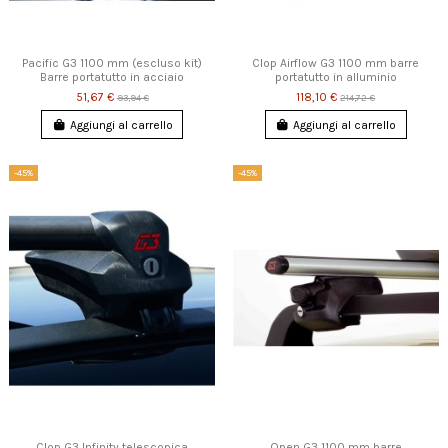
Pacific G3 1100 mm (escluso kit)
Clop Airflow G3 1100 mm barre
Barre portatutto in acciaio
portatutto in alluminio
51,67 €
118,10 €
93,94 €
214,72 €
Aggiungi al carrello
Aggiungi al carrello
-45%
-45%
Clop G3 Infinity telescopica
Open G3 1100 mm barre