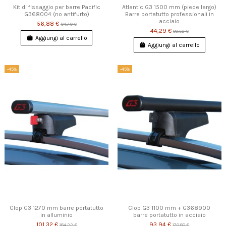
Kit di fissaggio per barre Pacific
Atlantic G3 1500 mm (piede largo)
G368004 (no antifurto)
Barre portatutto professionali in
acciaio
56,88 €
94,79 €
44,29 €
80,52 €
Aggiungi al carrello
Aggiungi al carrello
-45%
-45%
Clop G3 1270 mm barre portatutto
Clop G3 1100 mm + G368900
in alluminio
barre portatutto in acciaio
101,32 €
93,94 €
184,22 €
170,80 €