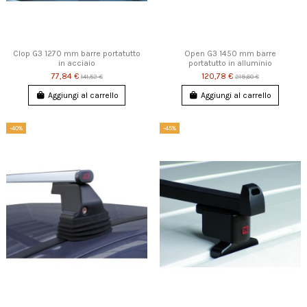
Clop G3 1270 mm barre portatutto
Open G3 1450 mm barre
in acciaio
portatutto in alluminio
77,84 €
120,78 €
141,52 €
219,60 €
Aggiungi al carrello
Aggiungi al carrello
-40%
-45%