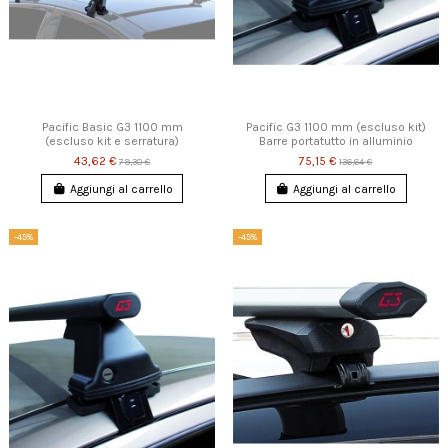
Pacific Basic G3 1100 mm
Pacific G3 1100 mm (escluso kit)
(escluso kit e serratura)
Barre portatutto in alluminio
43,62 €
75,15 €
79,30 €
136,64 €
Aggiungi al carrello
Aggiungi al carrello
-45%
-45%