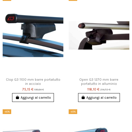
Clop G3 1100 mm barre portatutto
Open G3 1270 mm barre
in acciaio
portatutto in alluminio
75,15 €
118,10 €
136,64 €
214,72 €
Aggiungi al carrello
Aggiungi al carrello
-40%
-45%