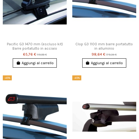
Pacific G3 1470 mm (escluso kit)
Clop G3 1100 mm barre portatutto
Barre portatutto in acciaio
in alluminio
65,76 €
98,64 €
119,56 €
179,34 €
Aggiungi al carrello
Aggiungi al carrello
-45%
-45%