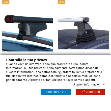
-45%
-40%
Controlla la tua privacy
Quando visiti un sito Web, esso può archiviare o recuperare
informazioni sul tuo browser, principalmente sotto forma di "cookie".
Clop G3 1270 mm + G368900
Kit di fissaggio per barre Pacific
Queste informazioni, che potrebbero riguardare te, le tue preferenze o il
barre portatutto in acciaio
G368006 (no antifurto)
tuo dispositivo internet (computer, tablet o dispositivo mobile), sono
96,62 €
56,88 €
175,68 €
94,79 €
principalmente utilizzate per far funzionare il sito come ti aspetti.
Ulteriori informazioni
Aggiungi al carrello
Aggiungi al carrello
Accettare tutti
Rifiutare tutti
-45%
-45%