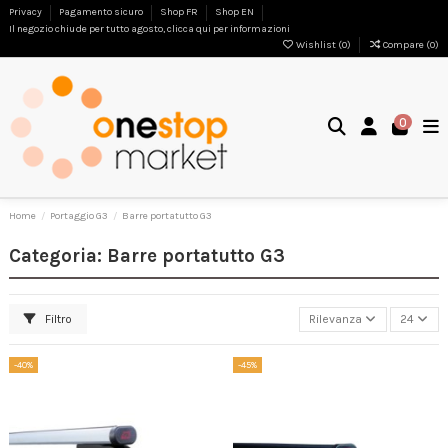
Privacy
Pagamento sicuro
Shop FR
Shop EN
Il negozio chiude per tutto agosto, clicca qui per informazioni
Wishlist (
0
)
Compare (
0
)
0
Home
Portaggio G3
Barre portatutto G3
Categoria: Barre portatutto G3
Filtro
Rilevanza
24
-40%
-45%