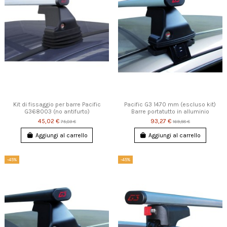
Kit di fissaggio per barre Pacific
Pacific G3 1470 mm (escluso kit)
G368003 (no antifurto)
Barre portatutto in alluminio
45,02 €
93,27 €
75,03 €
169,58 €
Aggiungi al carrello
Aggiungi al carrello
-45%
-45%