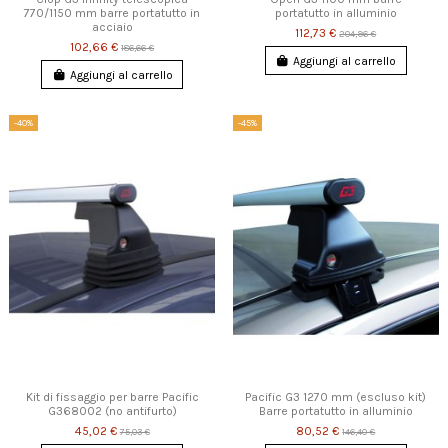
770/1150 mm barre portatutto in
portatutto in alluminio
acciaio
112,73 €
204,96 €
102,66 €
186,66 €
Aggiungi al carrello
Aggiungi al carrello
-40%
-45%
Kit di fissaggio per barre Pacific
Pacific G3 1270 mm (escluso kit)
G368002 (no antifurto)
Barre portatutto in alluminio
45,02 €
80,52 €
75,03 €
146,40 €