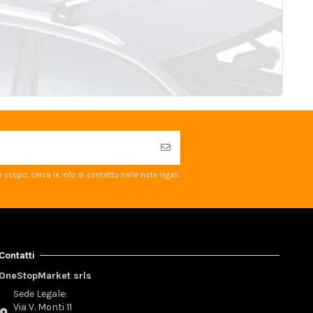
scopo, cerca le info di contatto nelle note legali.
Contatti
OneStopMarket srls
Sede Legale:
Via V. Monti 11