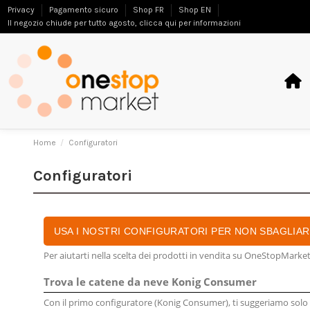
Privacy
Pagamento sicuro
Shop FR
Shop EN
Il negozio chiude per tutto agosto, clicca qui per informazioni
Home
Configuratori
Configuratori
USA I NOSTRI CONFIGURATORI PER NON SBAGLIA
Per aiutarti nella scelta dei prodotti in vendita su OneStopMarket
Trova le catene da neve Konig Consumer
Con il primo configuratore (Konig Consumer), ti suggeriamo solo i 