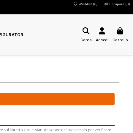
Wishlist (
0
)
Compare (
0
)
IGURATORI
Cerca
Accedi
Carrello
re sul libretto Uso e Manutenzione del tuo veicolo per verificare