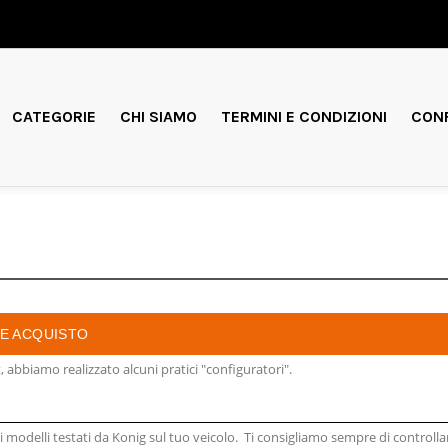
CATEGORIE
CHI SIAMO
TERMINI E CONDIZIONI
CONF
RE ACQUISTO
, abbiamo realizzato alcuni pratici "configuratori".
modelli testati da Konig sul tuo veicolo. Ti consigliamo sempre di controlla