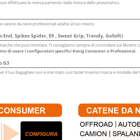
 puoi effettuare la ricerca partendo dalla misura dello pneumatico.
le catene da neve professionali adatte al tuo mezzo.
End, Spikes Spider, E9 , Sweet Grip, Trendy, GoSoft)
e marche che puoi montare. Ti consigliamo sempre di controllare sul libretto 
mo di usare i configuratori specifici Konig Consumer o Professional.
o G3
per il tuo bagagliaio non è mai stato così facile! Inserisci marca e modello del 